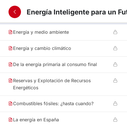
Energía Inteligente para un Fu
11
1. Panorama energético
Energía y medio ambiente
Energía y cambio climático
De la energía primaria al consumo final
Reservas y Explotación de Recursos
Energéticos
Combustibles fósiles: ¿hasta cuando?
La energía en España