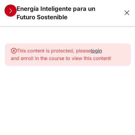
Energía Inteligente para un
Futuro Sostenible
11
1.
Panorama
This content is protected, please
login
energético
and enroll in the course to view this content!
11
2. Energías
Renovables
I
11
3. Energías
Renovables
II