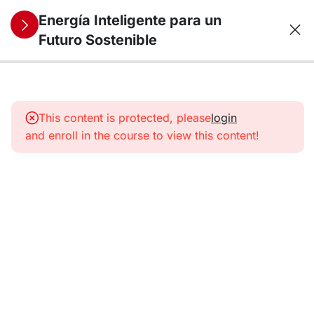
Energía Inteligente para un
Futuro Sostenible
11
1.
Panorama
This content is protected, please
login
energético
and enroll in the course to view this content!
11
2. Energías
Renovables
I
11
3. Energías
Renovables
II