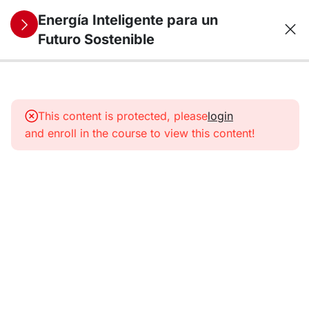
Energía Inteligente para un
Futuro Sostenible
11
1.
Panorama
This content is protected, please
login
energético
and enroll in the course to view this content!
11
2. Energías
Renovables
I
11
3. Energías
Renovables
II