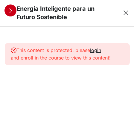
Energía Inteligente para un
Futuro Sostenible
11
1.
Panorama
This content is protected, please
login
energético
and enroll in the course to view this content!
11
2. Energías
Renovables
I
11
3. Energías
Renovables
II