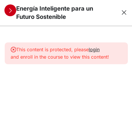
Energía Inteligente para un
Futuro Sostenible
11
1.
Panorama
This content is protected, please
login
energético
and enroll in the course to view this content!
11
2. Energías
Renovables
I
11
3. Energías
Renovables
II