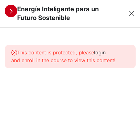
Energía Inteligente para un
Futuro Sostenible
11
1.
Panorama
This content is protected, please
login
energético
and enroll in the course to view this content!
11
2. Energías
Renovables
I
11
3. Energías
Renovables
II