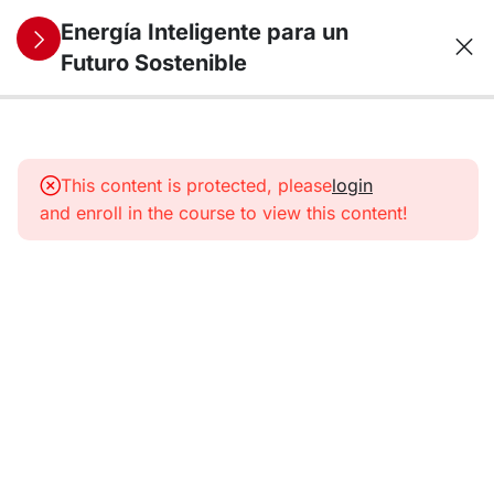
Energía Inteligente para un
Futuro Sostenible
11
1.
Panorama
This content is protected, please
login
energético
and enroll in the course to view this content!
11
2. Energías
Renovables
I
11
3. Energías
Renovables
II