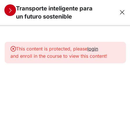
Transporte inteligente para
un futuro sostenible
10
1.
Transporte,
This content is protected, please
login
energía y
and enroll in the course to view this content!
medio
ambiente
10
2. Motores
de
combustión:
del petróleo
a los
combustibles