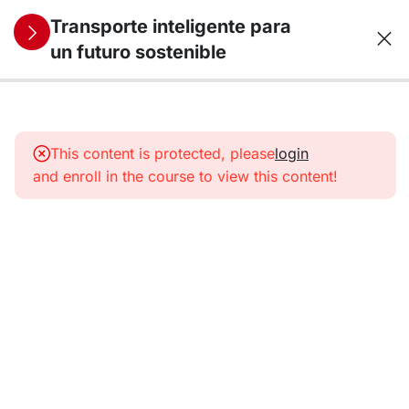
Transporte inteligente para
un futuro sostenible
10
1.
Transporte,
This content is protected, please
login
energía y
and enroll in the course to view this content!
medio
ambiente
10
2. Motores
de
combustión:
del petróleo
a los
combustibles