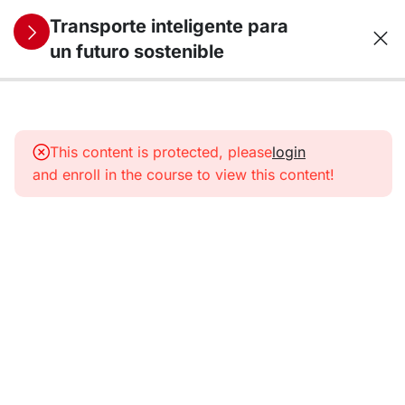
Transporte inteligente para
un futuro sostenible
10
1.
Transporte,
This content is protected, please
login
energía y
and enroll in the course to view this content!
medio
ambiente
10
2. Motores
de
combustión:
del petróleo
a los
combustibles