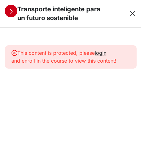
Transporte inteligente para
un futuro sostenible
10
1.
Transporte,
This content is protected, please
login
energía y
and enroll in the course to view this content!
medio
ambiente
La
energía y
el
transporte
Ventajas del
uso de