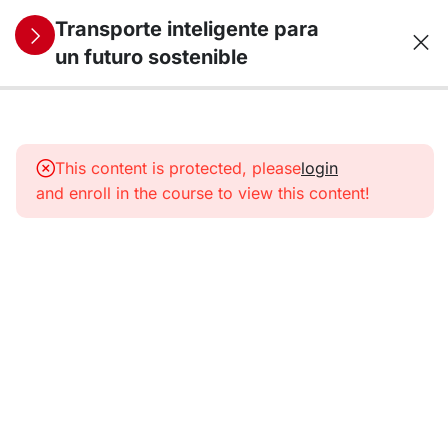
Transporte inteligente para
un futuro sostenible
10
1.
Transporte,
This content is protected, please
login
energía y
and enroll in the course to view this content!
medio
ambiente
10
2. Motores
de
combustión:
del petróleo
a los
combustibles