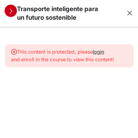
Transporte inteligente para
un futuro sostenible
10
1.
Transporte,
This content is protected, please
login
energía y
and enroll in the course to view this content!
medio
ambiente
10
2. Motores
de
combustión:
del petróleo
a los
combustibles