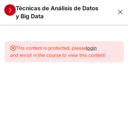
Técnicas de Análisis de Datos
y Big Data
10
1. Análisis y
Visualización
This content is protected, please
login
de datos
and enroll in the course to view this content!
Univariantes
Diseño
muestral
La
escala:
tipos y
criterios
de