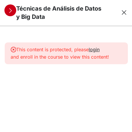
Técnicas de Análisis de Datos
y Big Data
10
1. Análisis y
Visualización
This content is protected, please
login
de datos
and enroll in the course to view this content!
Univariantes
11
2. Análisis y
Visualización
de datos
Multivariantes
9
3. Técnicas
Econométricas