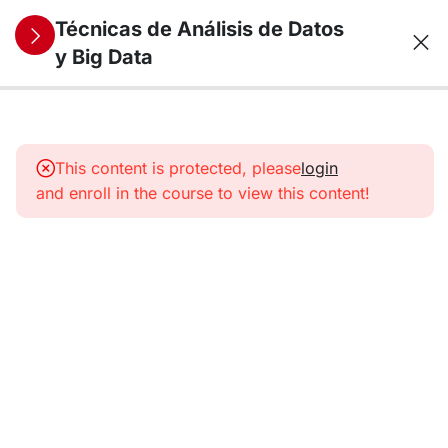
Técnicas de Análisis de Datos
y Big Data
10
1. Análisis y
Visualización
This content is protected, please
login
de datos
and enroll in the course to view this content!
Univariantes
11
2. Análisis y
Visualización
de datos
Multivariantes
9
3. Técnicas
Econométricas