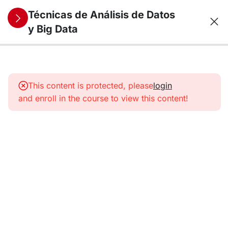
Técnicas de Análisis de Datos
y Big Data
10
1. Análisis y
Visualización
This content is protected, please
login
de datos
and enroll in the course to view this content!
Univariantes
11
2. Análisis y
Visualización
de datos
Multivariantes
9
3. Técnicas
Econométricas