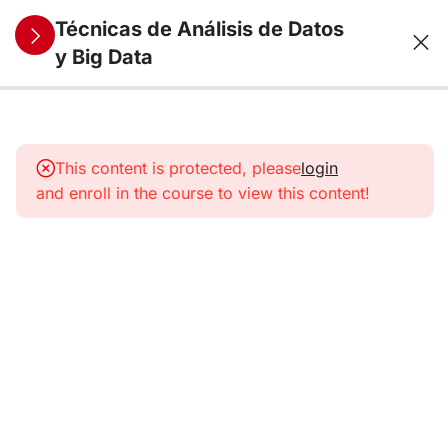
Técnicas de Análisis de Datos
y Big Data
10
1. Análisis y
Visualización
This content is protected, please
login
de datos
and enroll in the course to view this content!
Univariantes
11
2. Análisis y
Visualización
de datos
Multivariantes
9
3. Técnicas
Econométricas