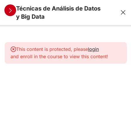
Técnicas de Análisis de Datos
y Big Data
10
1. Análisis y
Visualización
This content is protected, please
login
de datos
and enroll in the course to view this content!
Univariantes
11
2. Análisis y
Visualización
de datos
Multivariantes
9
3. Técnicas
Econométricas