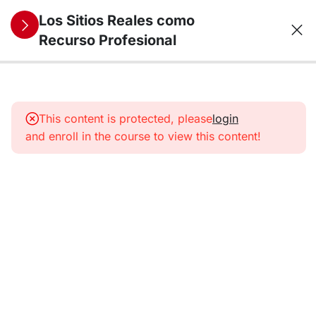
Los Sitios Reales como
Recurso Profesional
13
1. Los Sitios
Reales como
This content is protected, please
login
recurso
and enroll in the course to view this content!
profesional
para la
historia (y
otras
humanidades)
La evolución
de los Sitios
Reales: su
rol en la