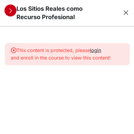
Los Sitios Reales como
Recurso Profesional
13
1. Los Sitios
Reales como
This content is protected, please
login
recurso
and enroll in the course to view this content!
profesional
para la
historia (y
otras
humanidades)
14
2. Los
Sitios
Reales