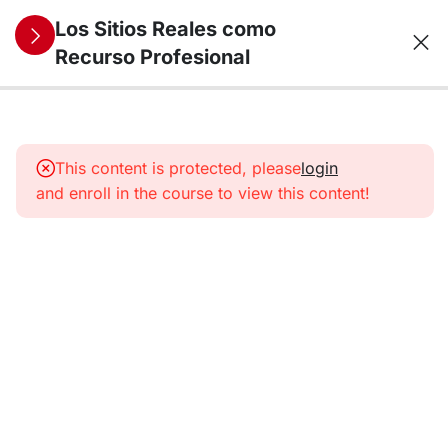
Los Sitios Reales como
Recurso Profesional
13
1. Los Sitios
Reales como
This content is protected, please
login
recurso
and enroll in the course to view this content!
profesional
para la
historia (y
otras
humanidades)
14
2. Los
Sitios
Reales