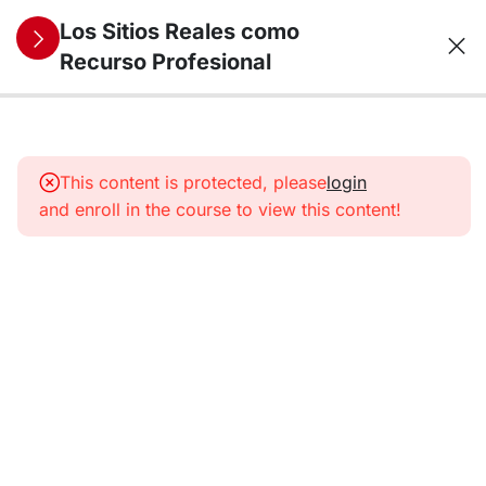
Los Sitios Reales como
Recurso Profesional
13
1. Los Sitios
Reales como
This content is protected, please
login
recurso
and enroll in the course to view this content!
profesional
para la
historia (y
otras
humanidades)
14
2. Los
Sitios
Reales