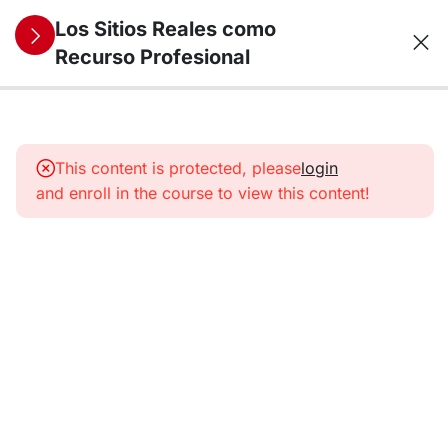
Los Sitios Reales como
Recurso Profesional
13
1. Los Sitios
Reales como
This content is protected, please
login
recurso
and enroll in the course to view this content!
profesional
para la
historia (y
otras
humanidades)
14
2. Los
Sitios
Reales