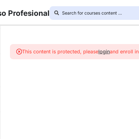
so Profesional
This content is protected, please
login
and enroll i