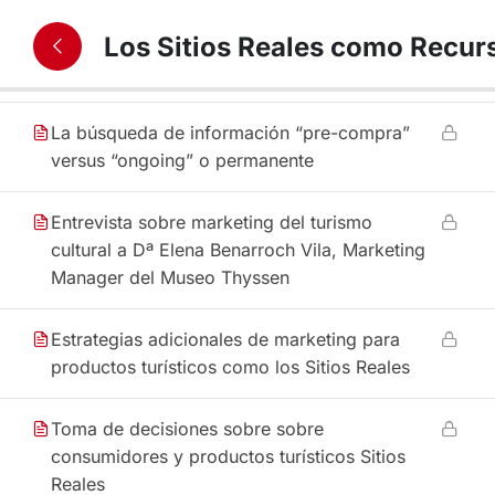
los turistas en todo el proceso de toma de
Los Sitios Reales como Recur
decisiones para la elección de los productos
y servicios en los Sitios Reales
La búsqueda de información “pre-compra”
versus “ongoing” o permanente
Entrevista sobre marketing del turismo
cultural a Dª Elena Benarroch Vila, Marketing
Manager del Museo Thyssen
Estrategias adicionales de marketing para
productos turísticos como los Sitios Reales
Toma de decisiones sobre sobre
consumidores y productos turísticos Sitios
Reales