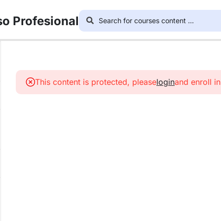
so Profesional
This content is protected, please
login
and enroll i