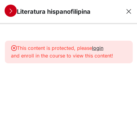
Literatura hispanofilipina
12
1. La literatura
hispanofilipina
This content is protected, please
login
colonial
and enroll in the course to view this content!
12
2. La
independencia
del genio: la
literatura del
siglo XIX
12
3. La edad de
oro de la