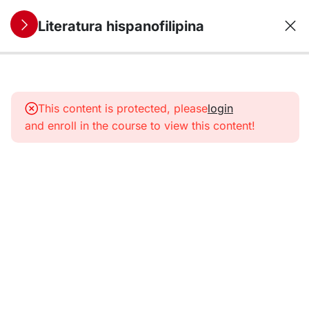
Literatura hispanofilipina
12
1. La literatura
hispanofilipina
This content is protected, please
login
colonial
and enroll in the course to view this content!
12
2. La
independencia
del genio: la
literatura del
siglo XIX
12
3. La edad de
oro de la