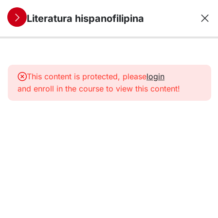
Literatura hispanofilipina
12
1. La literatura
hispanofilipina
This content is protected, please
login
colonial
and enroll in the course to view this content!
12
2. La
independencia
del genio: la
literatura del
siglo XIX
12
3. La edad de
oro de la