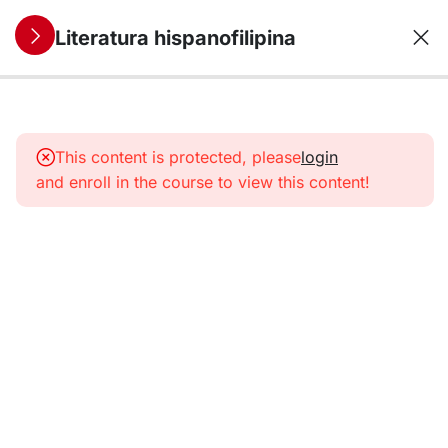
Literatura hispanofilipina
12
1. La literatura
hispanofilipina
This content is protected, please
login
colonial
and enroll in the course to view this content!
12
2. La
independencia
del genio: la
literatura del
siglo XIX
12
3. La edad de
oro de la