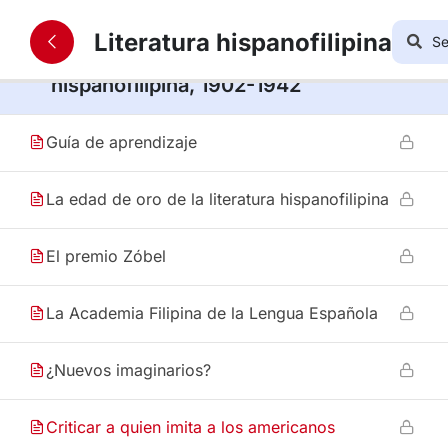
Literatura hispanofilipina
12
3. La edad de oro de la literatura
hispanofilipina, 1902-1942
Guía de aprendizaje
La edad de oro de la literatura hispanofilipina
El premio Zóbel
La Academia Filipina de la Lengua Española
¿Nuevos imaginarios?
Criticar a quien imita a los americanos