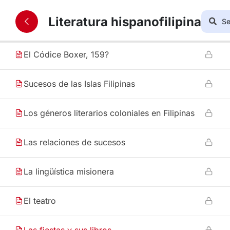
Literatura hispanofilipina
El tornaviaje: rasgos y peculiaridades
El Códice Boxer, 159?
Sucesos de las Islas Filipinas
Los géneros literarios coloniales en Filipinas
Las relaciones de sucesos
La lingüística misionera
El teatro