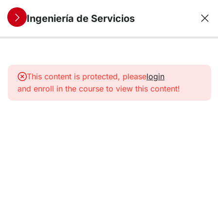
Ingeniería de Servicios
9
1. Servicios:
Concepto y
This content is protected, please
login
características
and enroll in the course to view this content!
6
2. La
Empresa
de
Servicios
9
3. SSME:
una
nueva