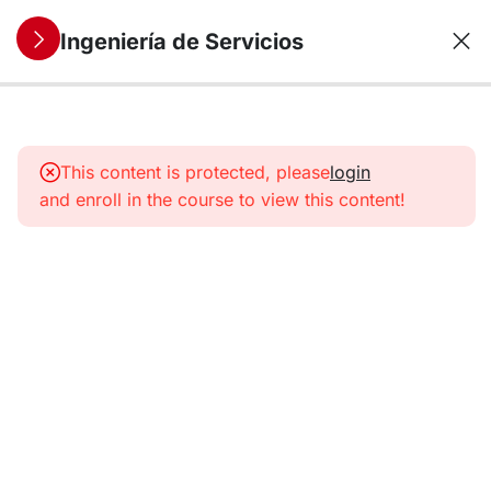
Ingeniería de Servicios
9
1. Servicios:
Concepto y
This content is protected, please
login
características
and enroll in the course to view this content!
Sector
Servicios
Empleo
en el
sector
servicios
Sociedad