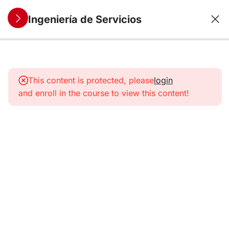
Ingeniería de Servicios
9
1. Servicios:
Concepto y
This content is protected, please
login
características
and enroll in the course to view this content!
6
2. La
Empresa
de
Servicios
9
3. SSME:
una
nueva