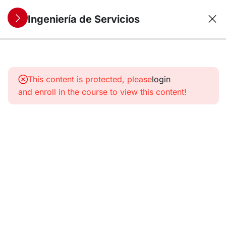
Ingeniería de Servicios
9
1. Servicios:
Concepto y
This content is protected, please
login
características
and enroll in the course to view this content!
6
2. La
Empresa
de
Servicios
9
3. SSME:
una
nueva