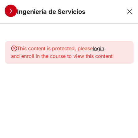
Ingeniería de Servicios
9
1. Servicios:
Concepto y
This content is protected, please
login
características
and enroll in the course to view this content!
6
2. La
Empresa
de
Servicios
9
3. SSME:
una
nueva