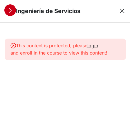
Ingeniería de Servicios
9
1. Servicios:
Concepto y
This content is protected, please
login
características
and enroll in the course to view this content!
6
2. La
Empresa
de
Servicios
9
3. SSME:
una
nueva