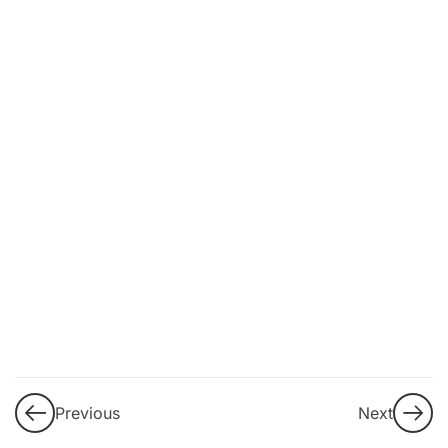
9
3. DEI
(Diversidad,
Equidad e
Inclusión)
LGBTI+
Guía de
aprendizaje
¿Qué
es
DEI?
Cómo se
Previous
Next
puede
gestionar la