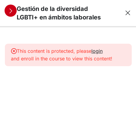
Gestión de la diversidad
LGBTI+ en ámbitos laborales
9
1.
Diversidad
This content is protected, please
login
sexual y
and enroll in the course to view this content!
de
identidad
de género
9
2.
LGBTI+
en el
ámbito
laboral