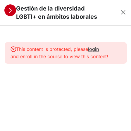
Gestión de la diversidad
LGBTI+ en ámbitos laborales
9
1.
Diversidad
This content is protected, please
login
sexual y
and enroll in the course to view this content!
de
identidad
de género
9
2.
LGBTI+
en el
ámbito
laboral