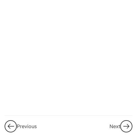
9
3. DEI
(Diversidad,
Equidad e
Inclusión)
LGBTI+
10
4.
Propuestas
de
intervención
y buenas
prácticas
Guía de
Previous
Next
aprendizaje