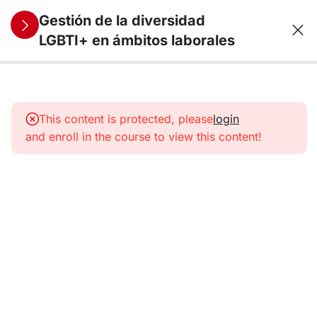
Gestión de la diversidad
LGBTI+ en ámbitos laborales
9
1.
Diversidad
This content is protected, please
login
sexual y
and enroll in the course to view this content!
de
identidad
de género
9
2.
LGBTI+
en el
ámbito
laboral