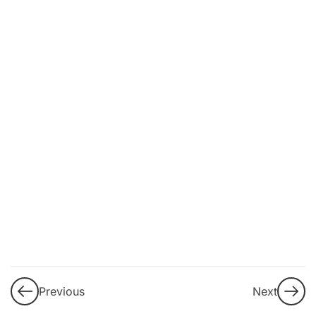
9
3. DEI
(Diversidad,
Equidad e
Inclusión)
LGBTI+
10
4.
Propuestas
de
intervención
y buenas
prácticas
Guía de
Previous
Next
aprendizaje