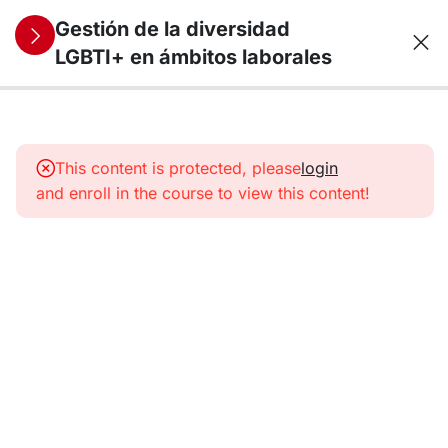
Gestión de la diversidad
LGBTI+ en ámbitos laborales
9
1.
Diversidad
This content is protected, please
login
sexual y
and enroll in the course to view this content!
de
identidad
de género
Guía de
aprendizaje
Conceptos.
¿Qué es
LGBTI+?