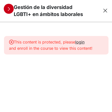
Gestión de la diversidad
LGBTI+ en ámbitos laborales
9
1.
Diversidad
This content is protected, please
login
sexual y
and enroll in the course to view this content!
de
identidad
de género
9
2.
LGBTI+
en el
ámbito
laboral