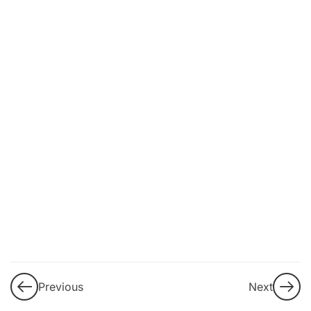
9
3. DEI
(Diversidad,
Equidad e
Inclusión)
LGBTI+
10
4.
Propuestas
de
intervención
y buenas
prácticas
8
5.
Previous
Next
Personas