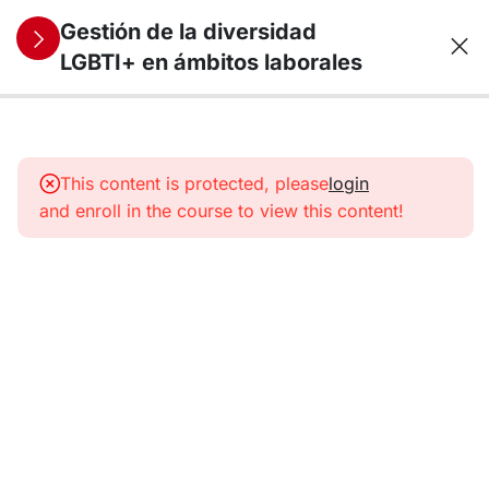
Gestión de la diversidad
LGBTI+ en ámbitos laborales
9
1.
Diversidad
This content is protected, please
login
sexual y
and enroll in the course to view this content!
de
identidad
de género
9
2.
LGBTI+
en el
ámbito
laboral