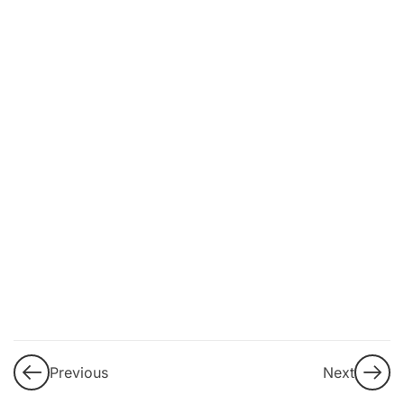
9
3. DEI
(Diversidad,
Equidad e
Inclusión)
LGBTI+
10
4.
Propuestas
de
intervención
y buenas
prácticas
Guía de
Previous
Next
aprendizaje