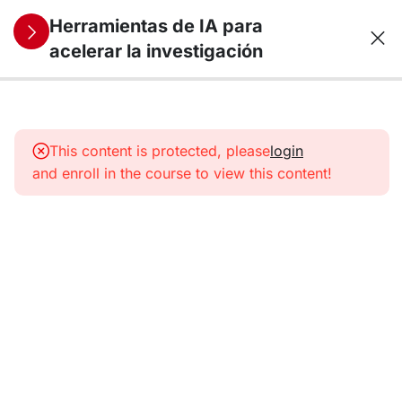
Herramientas de IA para
acelerar la investigación
0
Módulo 1: El
papel de la IA
This content is protected, please
login
en la
and enroll in the course to view this content!
investigación
científica
5
Módulo 2:
Herramientas
de IA para
búsquedas
bibliográficas