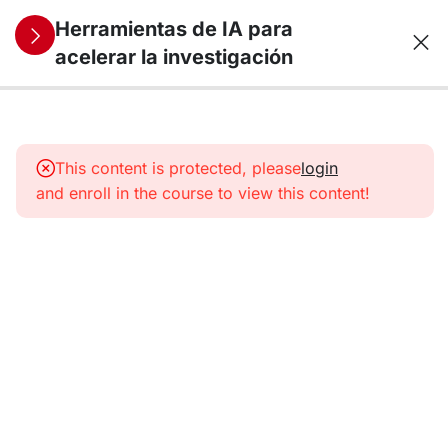
Herramientas de IA para
acelerar la investigación
0
Módulo 1: El
papel de la IA
This content is protected, please
login
en la
and enroll in the course to view this content!
investigación
científica
5
Módulo 2:
Herramientas
de IA para
búsquedas
bibliográficas