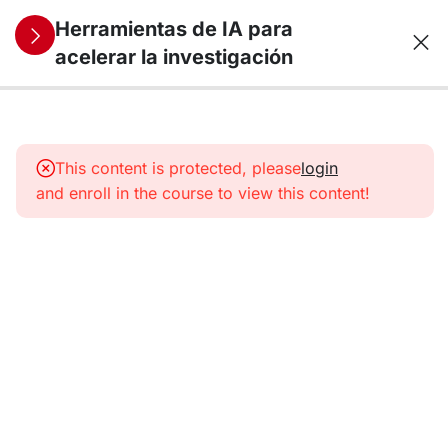
Herramientas de IA para
acelerar la investigación
0
Módulo 1: El
papel de la IA
This content is protected, please
login
en la
and enroll in the course to view this content!
investigación
científica
5
Módulo 2:
Herramientas
de IA para
búsquedas
bibliográficas