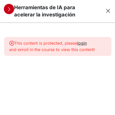
Herramientas de IA para
acelerar la investigación
0
Módulo 1: El
papel de la IA
This content is protected, please
login
en la
and enroll in the course to view this content!
investigación
científica
5
Módulo 2:
Herramientas
de IA para
búsquedas
bibliográficas