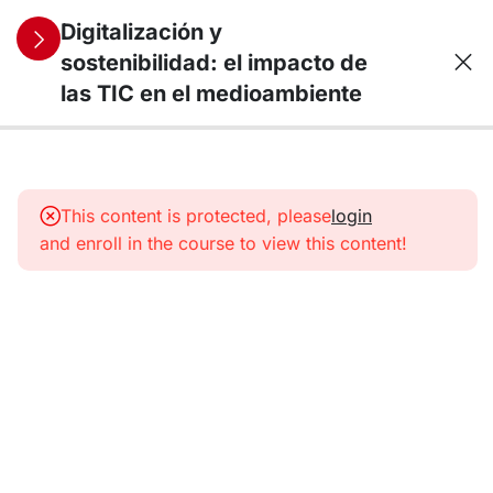
Digitalización y
sostenibilidad: el impacto de
las TIC en el medioambiente
11
1. El origen de
los
This content is protected, please
login
dispositivos
and enroll in the course to view this content!
TIC:
obsolescencia
programada y
minería de
recursos
naturales
11
2. ¿Quién